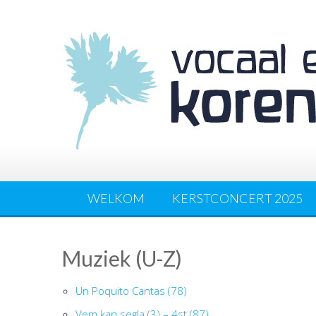
WELKOM
KERSTCONCERT 2025
Muziek (U-Z)
Un Poquito Cantas (78)
Vem kan segla (3) – 4st (87)