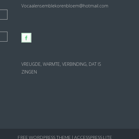
Vocaalensemblekorenbloem@hotmail.com
VREUGDE, WARMTE, VERBINDING, DAT IS
ZINGEN
FREE WORDPRESS THEME
|
ACCESSPRESS LITE